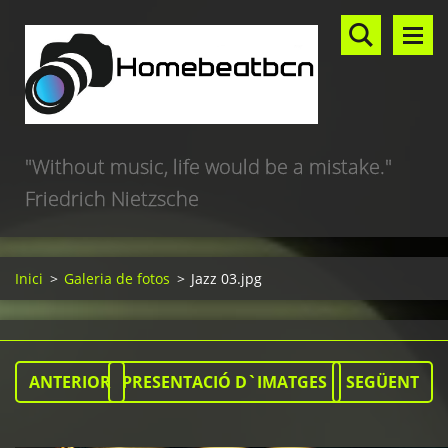
"Without music, life would be a mistake."
Friedrich Nietzsche
Inici
>
Galeria de fotos
>
Jazz 03.jpg
ANTERIOR
PRESENTACIÓ D`IMATGES
SEGÜENT