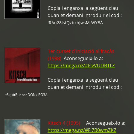
Copia i enganxa la següent clau
quan et demani introduir el codi:
!RAu28lstQzbxhJwsM-WYBA
1er curset d'iniciació al fracàs
(1998)
Aconsegueix-lo a:
https://mega.nz/#F!vVUDBTLZ
Copia i enganxa la següent clau
quan et demani introduir el codi:
!t8kjkitRuepceDONxIEO3A
Kitsch 4 (1995)
Aconsegueix-lo a:
https://mega.nz/#F!7B0wmZKZ