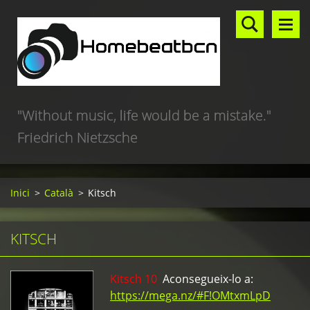
"Without music, life would be a mistake."
Friedrich Nietzsche
Inici
>
Català
>
Kitsch
KITSCH
Kitsch 10
Aconsegueix-lo a:
https://mega.nz/#F!OMtxmLpD