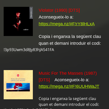
Violator (1990) [DTS]
Aconsegueix-lo a:
https://mega.nz/#F!rY8lHLxA
Copia i enganxa la següent clau
quan et demani introduir el codi:
!3p93Uwm3d8Jy83hJA541FA
Music For The Masses (1987)
[DTS]
Aconsegueix-lo a:
https://mega.nz/#F!6UUHWaJT
Copia i enganxa la següent clau
quan et demani introduir el codi: