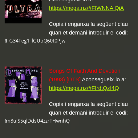
https://mega.nz/#F!WNNAiQiA
Copia i enganxa la següent clau
quan et demani introduir el codi:
!I_G34Teg1_lGUoQ60t0Pjw
Songs Of Faith And Devotion
(1993) [DTS]
Aconsegueix-lo a:
https://mega.nz/#F!rdtQzI4Q
Copia i enganxa la següent clau
quan et demani introduir el codi:
!m8uiS5qlDdsU4zzrTHwnhQ