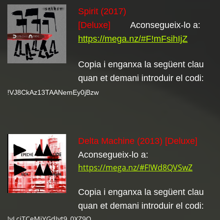
Spirit (2017)
[Deluxe]
Aconsegueix-lo a:
https://mega.nz/#F!mFsihIjZ
Copia i enganxa la següent clau
quan et demani introduir el codi:
!VJ8CkAz13TAANemEy0jBzw
Delta Machine (2013)
[Deluxe]
Aconsegueix-lo a:
https://mega.nz/#F!Wd8QVSwZ
Copia i enganxa la següent clau
quan et demani introduir el codi:
!vLcjTCeMjYGdJvt9_0XZ9Q