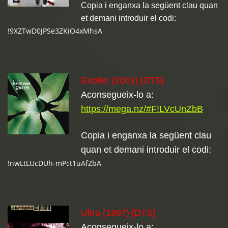
Copia i enganxa la següent clau quan
et demani introduir el codi:
!9XZTwD0JPSe3ZKiO4xMhsA
Exciter (2001) [DTS]
Aconsegueix-lo a:
https://mega.nz/#F!LVcUnZbB
Copia i enganxa la següent clau
quan et demani introduir el codi:
!nwLtLUcDUh-mPct1uAfZbA
Ultra (1997) [DTS]
Aconsegueix-lo a: