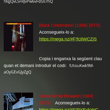
!9qjQvL5FRJvPw6vFd507hQ
Black Celebration (1986) [DTS]
Aconsegueix-lo a:
https://mega.nz/#F!fc8WCZjS
Copia i enganxa la següent clau
i: !UtouKwk9M-
quan et demani introduir el cod
aOyGEvGJyZgQ
Some Great Reward (1984)
[DTS]
Aconsegueix-lo a:
https://mega.nz/#F!PYEykYqC