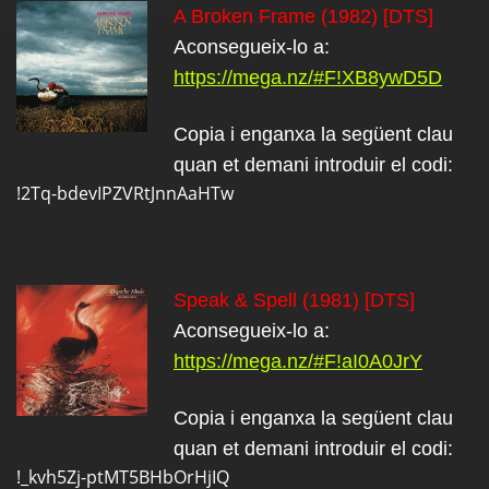
A Broken Frame (1982) [DTS]
Aconsegueix-lo a:
https://mega.nz/#F!XB8ywD5D
Copia i enganxa la següent clau
quan et demani introduir el codi:
!2Tq-bdevIPZVRtJnnAaHTw
Speak & Spell (1981)
[DTS]
Aconsegueix-lo a:
https://mega.nz/#F!aI0A0JrY
Copia i enganxa la següent clau
quan et demani introduir el codi:
!_kvh5Zj-ptMT5BHbOrHjIQ