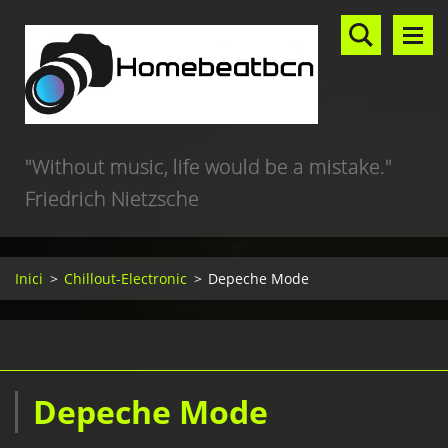
"Without music, life would be a mistake."
Friedrich Nietzsche
Inici
>
Chillout-Electronic
>
Depeche Mode
Depeche Mode