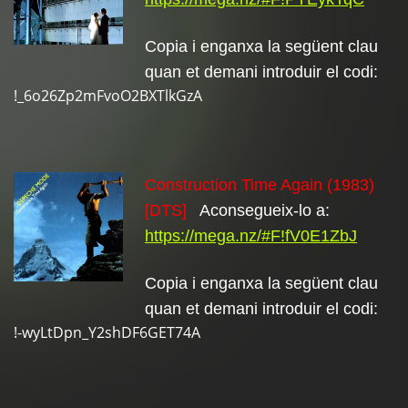
Copia i enganxa la següent clau
quan et demani introduir el codi:
!_6o26Zp2mFvoO2BXTlkGzA
Construction Time Again (1983)
[DTS]
Aconsegueix-lo a:
https://mega.nz/#F!fV0E1ZbJ
Copia i enganxa la següent clau
quan et demani introduir el codi:
!-wyLtDpn_Y2shDF6GET74A