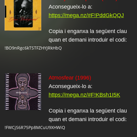
Aconsegueix-lo a:
https://mega.nz/#F!PddGkQQJ
Copia i enganxa la següent clau
quan et demani introduir el codi:
!BO9nRgc6kTSTFZHYJRkHbQ
Atmosfear (1996)
Aconsegueix-lo a:
https://mega.nz/#F!KBsh1I5K
Copia i enganxa la següent clau
:
quan et demani introduir el codi
!FWCjS6R75Pp8MCuU9XHWiQ