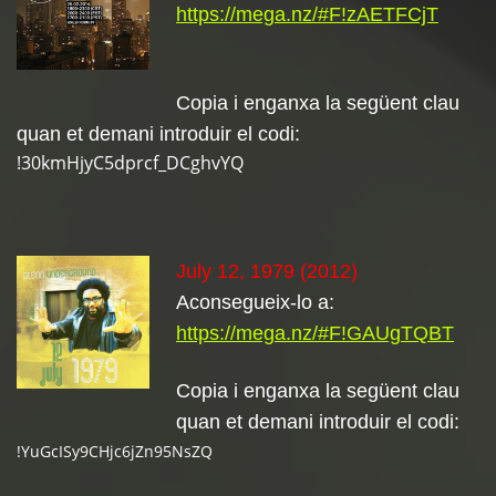
https://mega.nz/#F!zAETFCjT
Copia i enganxa la següent clau
quan et demani introduir el codi:
!30kmHjyC5dprcf_DCghvYQ
July 12, 1979 (2012)
Aconsegueix-lo a:
https://mega.nz/#F!GAUgTQBT
Copia i enganxa la següent clau
quan et demani introduir el codi:
!YuGcISy9CHjc6jZn95NsZQ