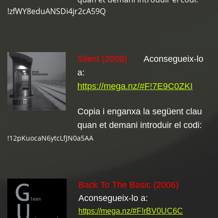
!zfWY8eduANSDi4jr2cA59Q
Silent (2009)
Aconsegueix-lo
a:
https://mega.nz/#F!7E9C0ZKI
Copia i enganxa la següent clau
quan et demani introduir el codi:
!12pKuocaN6ytcLfJN0a5AA
Back To The Basic (2006)
Aconsegueix-lo a:
https://mega.nz/#F!rBV0UC6C