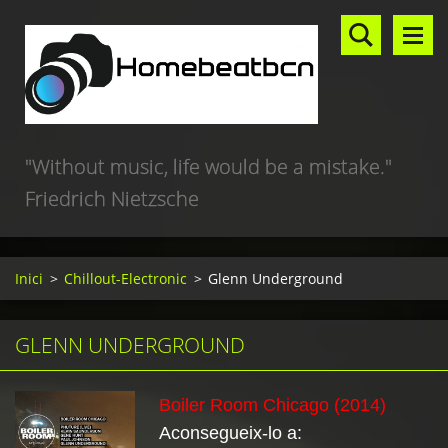
"Without music, life would be a mistake."
Friedrich Nietzsche
Inici
>
Chillout-Electronic
>
Glenn Underground
GLENN UNDERGROUND
Boiler Room Chicago (2014)
Aconsegueix-lo a: