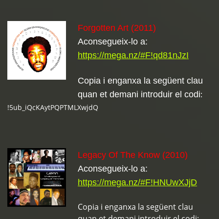
Forgotten Art (2011)
Aconsegueix-lo a:
https://mega.nz/#F!qd81nJzI
Copia i enganxa la següent clau
:
quan et demani introduir el codi
!5ub_iQcKAytPQPTMLXwjdQ
Legacy Of The Know (2010)
Aconsegueix-lo a:
https://mega.nz/#F!HNUwXJjD
Copia i enganxa la següent clau
quan et demani introduir el codi: