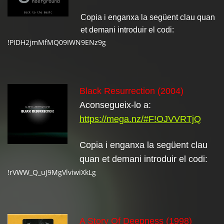
Copia i enganxa la següent clau quan
:
et demani introduir el codi
!PIDH2jmMfMQ09IWN9ENz9g
Black Resurrection (2004)
Aconsegueix-lo a:
https://mega.nz/#F!OJVVRTjQ
Copia i enganxa la següent clau
quan et demani introduir el codi:
!rVWW_Q_uJ9MgVlviwiXkLg
A Story Of Deepness (1998)