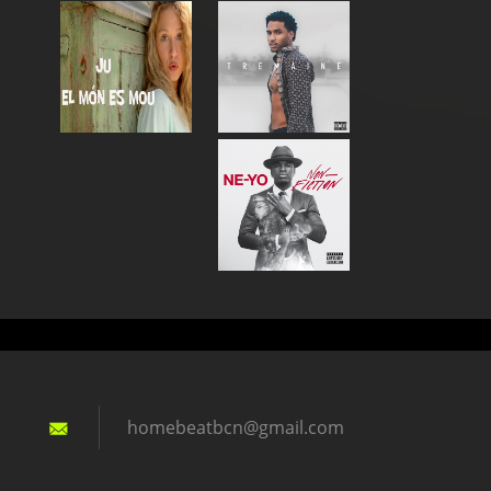
homebeat
bcn@gmai
l.com