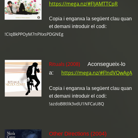
https://mega.nz/#F!jAMTTCpR
Copia i enganxa la següent clau quan
et demani introduir el codi:
!CIqBkPPOyM7nPXxsPDGNEg
Rituals (2008)
Aconsegueix-lo
https://mega.nz/#F!ndVQwAgA
a:
Copia i enganxa la següent clau quan
et demani introduir el codi:
!azdoB8tlIk3vdU1NFCaU8Q
Other Directions (2004)