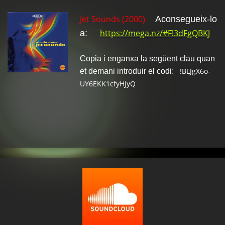
Jet Sounds (2000)
Aconsegueix-lo
https://mega.nz/#F!3dFgQBKJ
a:
Copia i enganxa la següent clau quan
!BLJgX6o-
et demani introduir el codi:
UY6EKK1cfyHJyQ