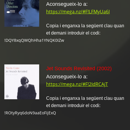
Aconsegueix-lo a:
https://mega.nz/#F!LFMyUa6I
Copia i enganxa la següent clau quan
et demani introduir el codi:
!DQY8xqQWQhHha1YNQK0IZw
Jet Sounds Revisited (2002)
Aconsegueix-lo a:
https://mega.nz/#F!2IdRCAjT
Copia i enganxa la següent clau quan
et demani introduir el codi:
!ROtyRyq6doN9aaEoFijExQ