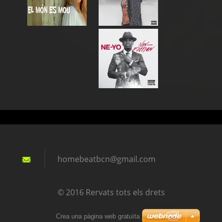
homebeat
bcn@gmai
l.com
© 2016 Rervats tots els drets
Crea una pàgina web gratuïta