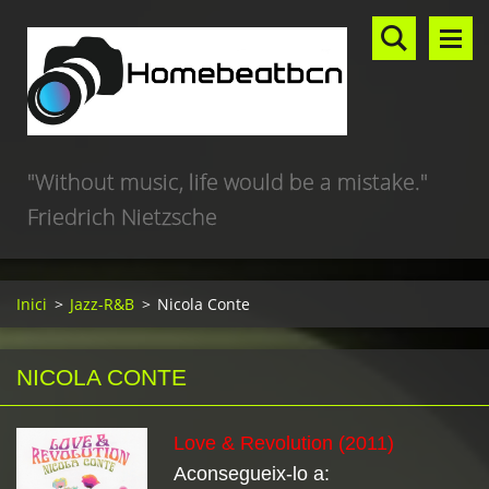
"Without music, life would be a mistake."
Friedrich Nietzsche
Inici
>
Jazz-R&B
>
Nicola Conte
NICOLA CONTE
Love & Revolution (2011)
Aconsegueix-lo a: