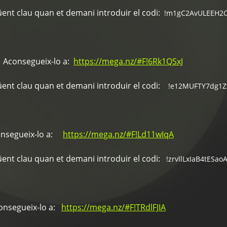
üent clau quan et demani introduir el codi:
!m1gC2AvULEEH2
Aconsegueix-lo a:
https://mega.nz/#F!6Rk1QSxJ
üent clau quan et demani introduir el codi:
!e12MUFTY7dg1Z
segueix-lo a:
https://mega.nz/#F!Ld11wIqA
üent clau quan et demani introduir el codi:
!zrvllLxIaB4tESao
segueix-lo a:
https://mega.nz/#F!TRdlFJIA