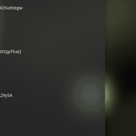
OO5vdVegw
tXGjpFhaQ
A29y5A