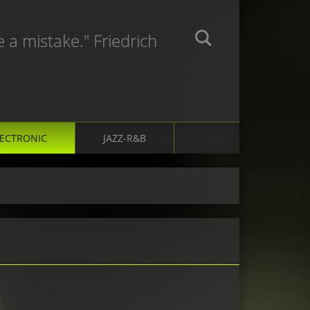
e a mistake." Friedrich
LECTRONIC
JAZZ-R&B