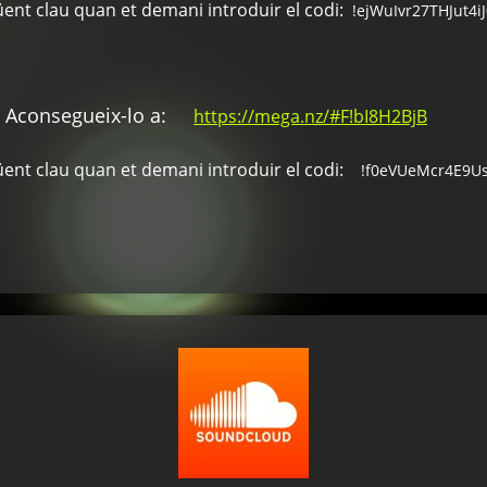
üent clau quan et demani introduir el codi:
!ejWuIvr27THJut4i
onsegueix-lo a:
https://mega.nz/#F!bI8H2BjB
üent clau quan et demani introduir el codi:
!f0eVUeMcr4E9U