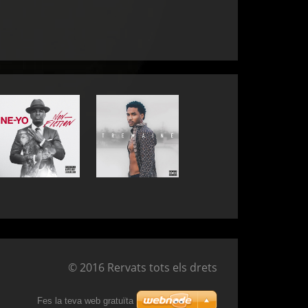
© 2016 Rervats tots els drets
Fes la teva web gratuïta