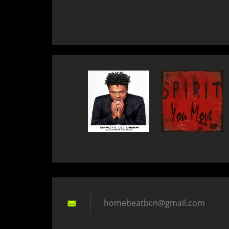
homebeat
bcn@gmai
l.com