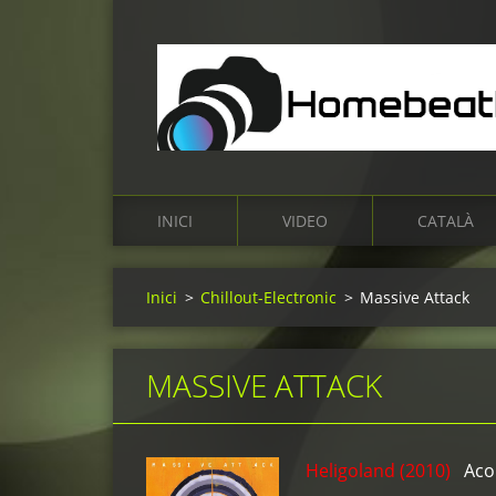
INICI
VIDEO
CATALÀ
Inici
>
Chillout-Electronic
>
Massive Attack
MASSIVE ATTACK
Heligoland (2010)
Acon