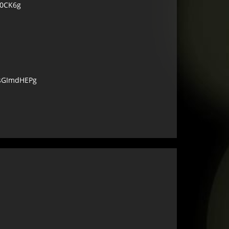
J0CK6g
sGImdHEPg