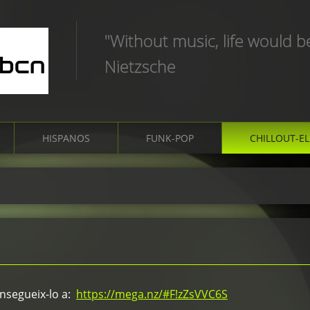
"Without music, life would b
Nietzsche
HISPANOS
FUNK-POP
CHILLOUT-E
segueix-lo a:
https://mega.nz/#F!zZsVVC6S