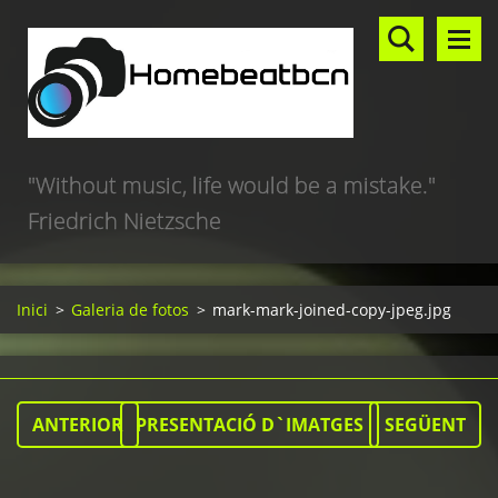
"Without music, life would be a mistake."
Friedrich Nietzsche
Inici
>
Galeria de fotos
>
mark-mark-joined-copy-jpeg.jpg
ANTERIOR
PRESENTACIÓ D`IMATGES
SEGÜENT