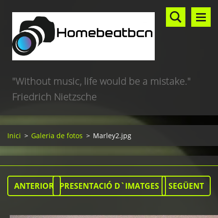
"Without music, life would be a mistake."
Friedrich Nietzsche
Inici
>
Galeria de fotos
>
Marley2.jpg
ANTERIOR
PRESENTACIÓ D`IMATGES
SEGÜENT