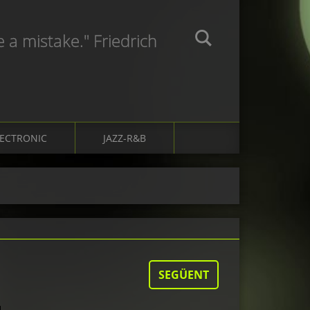
e a mistake." Friedrich
LECTRONIC
JAZZ-R&B
SEGÜENT