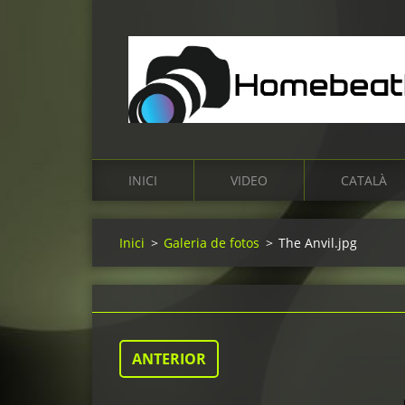
INICI
VIDEO
CATALÀ
Inici
>
Galeria de fotos
>
The Anvil.jpg
ANTERIOR