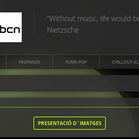
"Without music, life would b
Nietzsche
HISPANOS
FUNK-POP
CHILLOUT-E
PRESENTACIÓ D`IMATGES